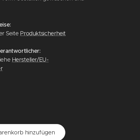
eise:
er Seite
Produktsicherheit
erantwortlicher:
siehe
Hersteller/EU-
r
renkorb hinzufügen